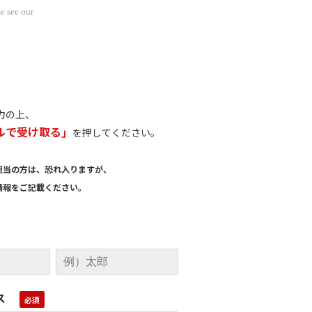
e see our
力の上、
ルで受け取る」
を押してください。
担当の方は、恐れ入りますが、
報をご記載ください。
ス