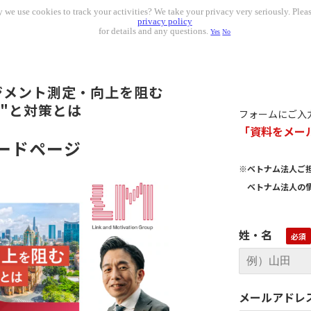
 we use cookies to track your activities? We take your privacy very seriously. Pleas
privacy policy
for details and any questions.
Yes
No
ジメント測定・向上を阻む
藤"と対策とは
フォームにご入
「資料をメー
ードページ
※ベトナム法人ご
ベトナム法人の情
姓・名
メールアドレ