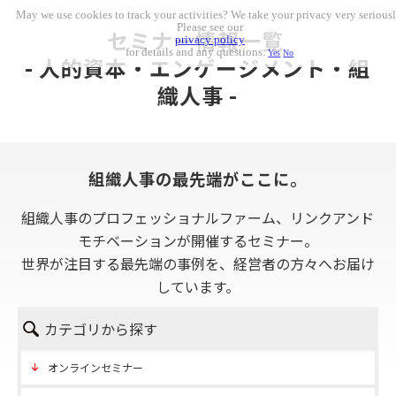
May we use cookies to track your activities? We take your privacy very seriousl
Please see our
セミナー情報一覧 
privacy policy
for details and any questions.
Yes
No
- 人的資本・エンゲージメント・組
織人事 -
組織人事の最先端がここに。
組織人事のプロフェッショナルファーム、リンクアンド
モチベーションが開催するセミナー。
世界が注目する最先端の事例を、経営者の方々へお届け
しています。
カテゴリから探す
オンラインセミナー