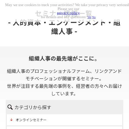
May we use cookies to track your activities? We take your privacy very seriousl
Please see our
セミナー情報一覧 
privacy policy
for details and any questions.
Yes
No
- 人的資本・エンゲージメント・組
織人事 -
組織人事の最先端がここに。
組織人事のプロフェッショナルファーム、リンクアンド
モチベーションが開催するセミナー。
世界が注目する最先端の事例を、経営者の方々へお届け
しています。
カテゴリから探す
オンラインセミナー