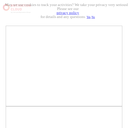
May we use cookies to track your activities? We take your privacy very seriousl
Please see our
privacy policy
for details and any questions.
Yes
No