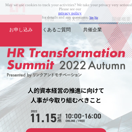
May we use cookies to track your activities? We take your privacy very seriousl
Please see our
privacy policy
for details and any questions.
Yes
No
コンセプト
特徴
過去開催の様子
開催概要
お申し込み
よくあるご質問
共催企業
人的資本経営の推進に向けて
人事が今取り組むべきこと