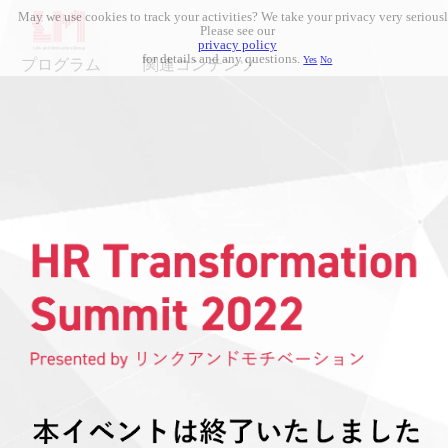
May we use cookies to track your activities? We take your privacy very seriousl
Please see our
privacy policy
for details and any questions.
Yes
No
プログラム
関連コンテンツ