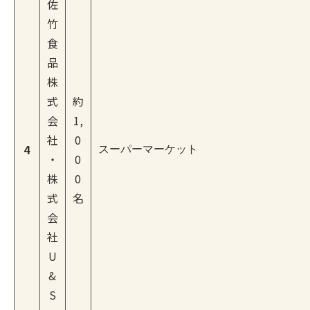
佐
竹
食
品
株
式
約
会
1,
社
0
4
スーパーマーケット
・
0
株
0
式
名
会
社
U
&
S