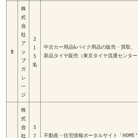
株
式
会
社
2
ア
1
中古カー用品&バイク用品の販売・買取、

5
ッ
5
新品タイヤ販売（東京タイヤ流通センター
プ
名
ガ
レ
ー
ジ
株
式
会
5
社
7
不動産・住宅情報ポータルサイト「HOME’