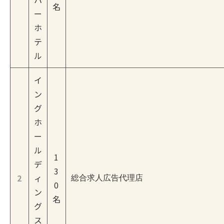
名
ー
ホ
テ
ル
イ
ン
グ
ホ
ー
ル
1
デ
3
2
ィ
総合求人広告代理店
0
ン
名
グ
ス