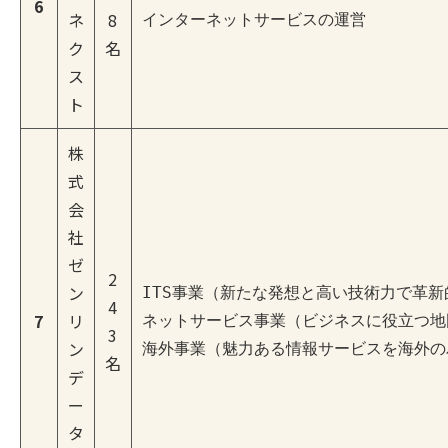
6
ネ
8
インターネットサービスの運営
ク
名
ス
ト
株
式
会
社
ゼ
2
ン
ITS事業（新たな発想と高い技術力で革新
4
7
リ
ネットサービス事業（ビジネスに役立つ地
3
ン
海外事業（魅力ある情報サービスを海外の
名
デ
ー
タ