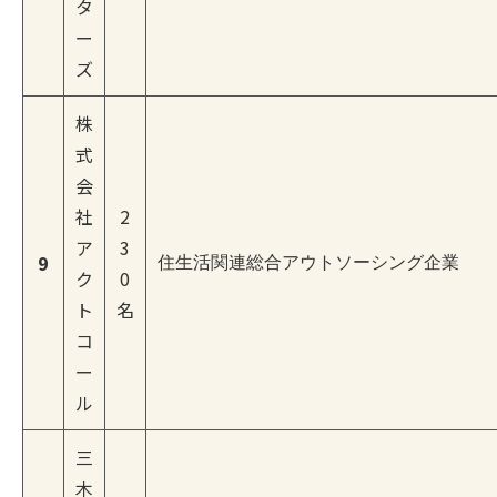
タ
ー
ズ
株
式
会
社
2
ア
3
9
住生活関連総合アウトソーシング企業
ク
0
ト
名
コ
ー
ル
三
木