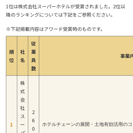
1位は株式会社スーパーホテルが受賞されました。2位以
降のランキングについては下記をご参照ください。
※下記掲載内容はアワード受賞時のものです。
従
順
社
業
事業
位
名
員
数
株
式
会
社
2
ス
6
1
ー
ホテルチェーンの展開・土地有効活用のコ
0
パ