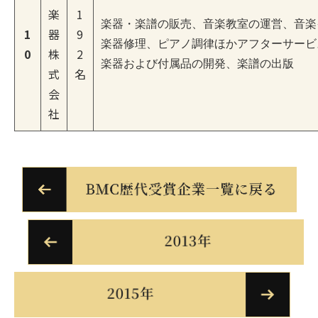
楽
1
楽器・楽譜の販売、音楽教室の運営、音楽
1
器
9
楽器修理、ピアノ調律ほかアフターサービス
0
株
2
楽器および付属品の開発、楽譜の出版
式
名
会
社