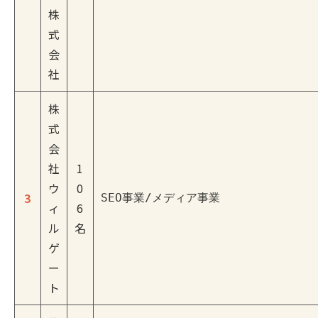
株
式
会
社
株
式
会
社
1
ウ
0
3
SEO事業/メディア事業
ィ
6
ル
名
ゲ
ー
ト