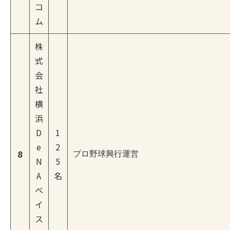
コ
ム
株
式
会
社
横
浜
D
1
e
2
8
プロ野球興行運営
N
5
A
名
ベ
イ
ス