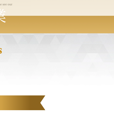
e see our
業
s