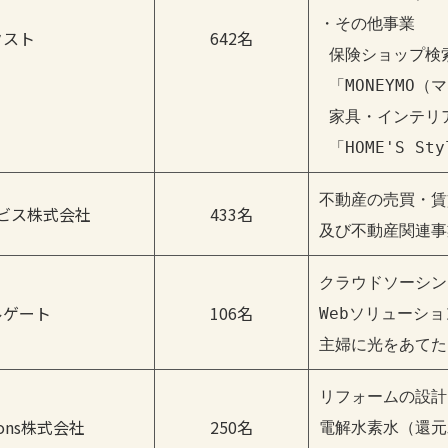
・その他事業

クスト
642名
 保険ショップ検
 「MONEYMO（
 家具・インテリア
 「HOME'S St
不動産の売買・賃
ビス株式会社
433名
及び不動産関連事
クラウドソーシン
ルゲート
106名
Webソリューショ
主婦に光をあてた
リフォームの設計
tions株式会社
250名
電解水素水（還元