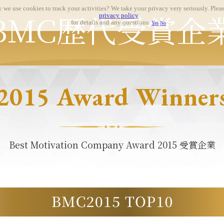
 we use cookies to track your activities? We take your privacy very seriously. Pleas
BMC歴代受賞企
privacy policy
for details and any questions.
Yes
No
2015 Award Winner
Best Motivation Company Award 2015 受賞企業