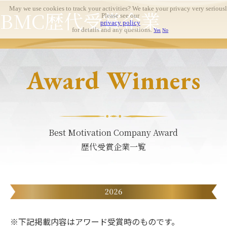
May we use cookies to track your activities? We take your privacy very seriousl
BMC歴代受賞企業
Please see our
privacy policy
for details and any questions.
Yes
No
Award Winners
Best Motivation Company Award
歴代受賞企業一覧
※下記掲載内容はアワード受賞時のものです。