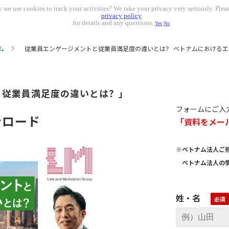
 we use cookies to track your activities? We take your privacy very seriously. Pleas
privacy policy
for details and any questions.
Yes
No
ム
従業員エンゲージメントと従業員満足度の違いとは？ ベトナムにおける
と従業員満足度の違いとは？」
フォームにご入
ンロード
「資料をメー
※ベトナム法人ご
ベトナム法人の情
姓・名