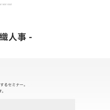
e see our
織人事 -
するセミナー。
す。