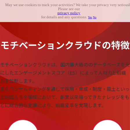
May we use cookies to track your activities? We take your privacy very seriousl
Please see our
privacy policy
for details and any questions.
Yes
No
モチベーションクラウドの特徴
モチベーションクラウドは、国内最大級ののデータベースを元
にしたエンゲージメントスコア（ES）によって人材力と組織
力を診断します。
またコンサルティングを通して採用・育成・制度・風土といっ
た組織人事全領域において、創業以来培ってきたナレッジをも
とに総合的な支援により、組織変革を実現します。