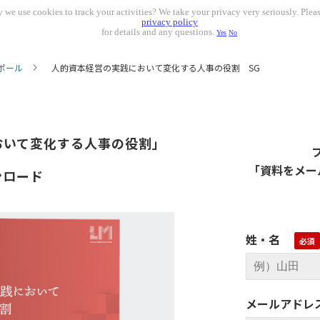
 we use cookies to track your activities? We take your privacy very seriously. Pleas
privacy policy
for details and any questions.
Yes
No
ポール
人的資本経営の実践において変化する人事の役割 SG
おいて変化する人事の役割」
「資料をメー
ンロード
姓・名
メールアドレ