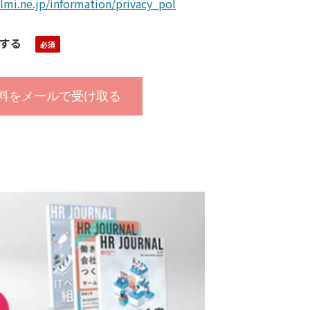
lmi.ne.jp/information/privacy_pol
する