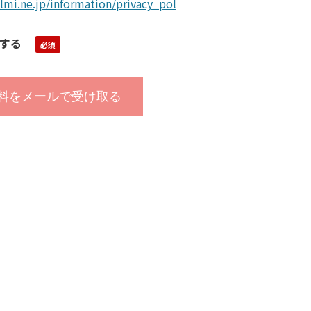
lmi.ne.jp/information/privacy_pol
する