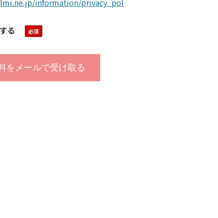
lmi.ne.jp/information/privacy_pol
する