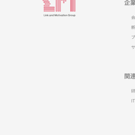
企
関
I