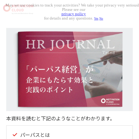
May we use cookies to track your activities? We take your privacy very seriousl
Please see our
privacy policy
for details and any questions.
Yes
No
本資料を読むと下記のようなことがわかります。
パーパスとは