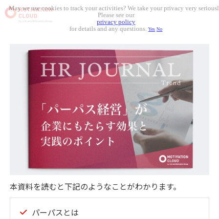
May we use cookies to track your activities? We take your privacy very seriousl
Please see our
privacy policy
for details and any questions.
Yes
No
本資料を読むと下記のようなことがわかります。
パーパスとは