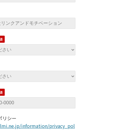
ポリシー
lmi.ne.jp/information/privacy_pol