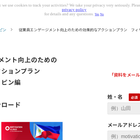
 we use cookies to track your activities? We take your privacy very seriously. Pleas
privacy policy
for details and any questions.
Yes
No
ピン
従業員エンゲージメント向上のための効果的なアクションプラン フィ
メント向上のための
クションプラン
「
資料をメール
リピン編
姓・名
ンロード
メールアドレ