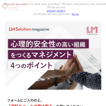
May we use cookies to track your activities? We take your privacy very seriousl
Please see our
privacy policy
for details and any questions.
Yes
No
フォームにご入力の上、
「
資料をメールで受け取る」