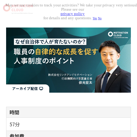
May we use cookies to track your activities? We take your privacy very seriousl
Please see our
privacy policy
for details and any questions.
Yes
No
時間
57分
参加費