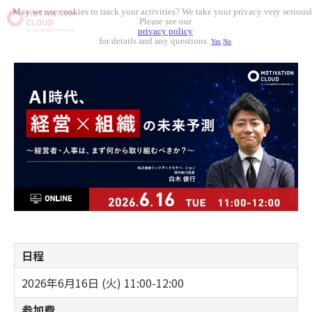
May we use cookies to track your activities? We take your privacy very seriousl
Please see our
privacy policy
for details and any questions.
Yes
No
日程
2026年6月16日 (火) 11:00-12:00
参加費