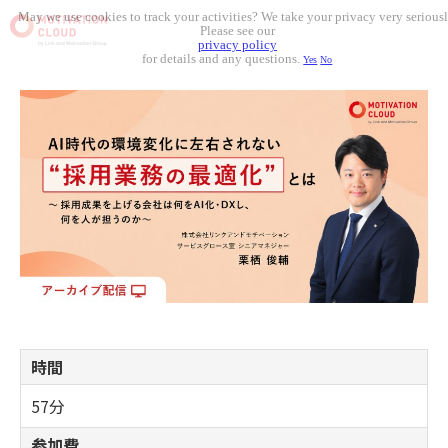
May we use cookies to track your activities? We take your privacy very seriousl
Please see our
privacy policy
for details and any questions.
Yes
No
時間
57分
参加費