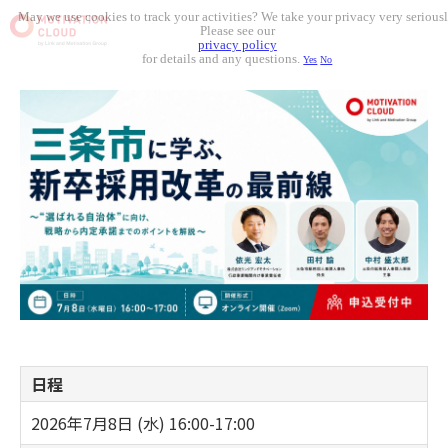
May we use cookies to track your activities? We take your privacy very seriousl
Please see our
privacy policy
for details and any questions.
Yes
No
日程
2026年7月8日 (水) 16:00-17:00