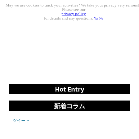
May we use cookies to track your activities? We take your privacy very seriousl
Please see our
privacy policy
for details and any questions.
Yes
No
Hot Entry
新着コラム
ツイート