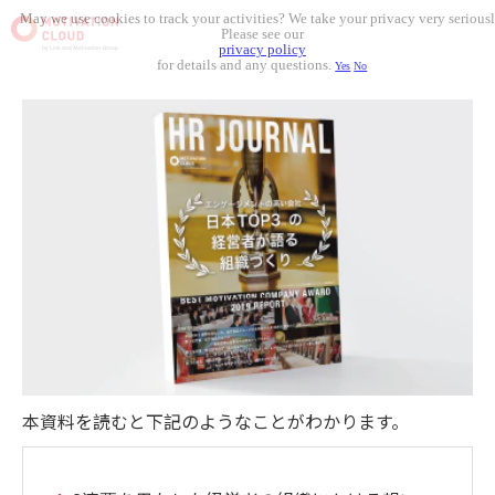
May we use cookies to track your activities? We take your privacy very seriousl
Please see our
privacy policy
for details and any questions.
Yes
No
本資料を読むと下記のようなことがわかります。