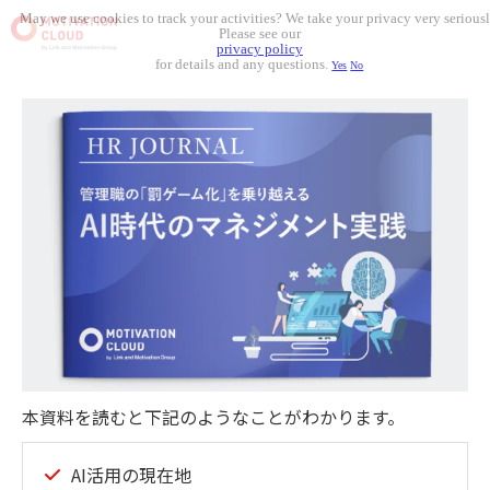
May we use cookies to track your activities? We take your privacy very seriousl
Please see our
privacy policy
for details and any questions.
Yes
No
本資料を読むと下記のようなことがわかります。
AI活用の現在地