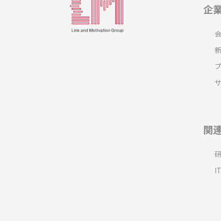
企
関
I