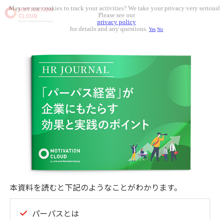
May we use cookies to track your activities? We take your privacy very seriousl
Please see our
privacy policy
for details and any questions.
Yes
No
本資料を読むと下記のようなことがわかります。
パーパスとは