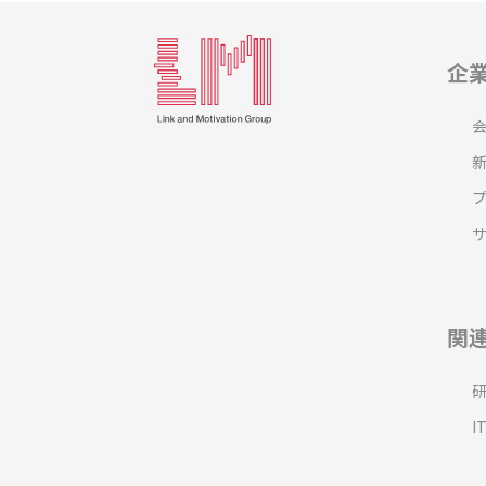
企
関
I