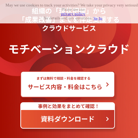
May we use cookies to track your activities? We take your privacy very seriousl
組織の「現状把握」から
Please see our
privacy policy
「成果改善」までを伴走支援する
for details and any questions.
Yes
No
クラウドサービス
モチベーションクラウド