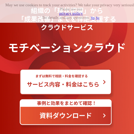
May we use cookies to track your activities? We take your privacy very seriousl
組織の「現状把握」から
Please see our
privacy policy
「成果改善」までを伴走支援する
for details and any questions.
Yes
No
クラウドサービス
モチベーションクラウド