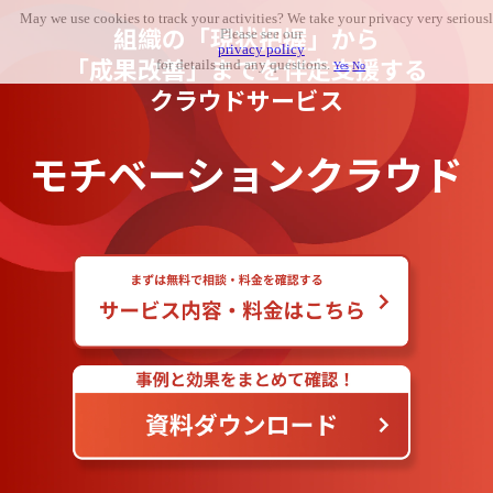
May we use cookies to track your activities? We take your privacy very seriousl
組織の「現状把握」から
Please see our
privacy policy
「成果改善」までを伴走支援する
for details and any questions.
Yes
No
クラウドサービス
モチベーションクラウド