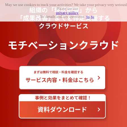
May we use cookies to track your activities? We take your privacy very seriousl
組織の「現状把握」から
Please see our
privacy policy
「成果改善」までを伴走支援する
for details and any questions.
Yes
No
クラウドサービス
モチベーションクラウド