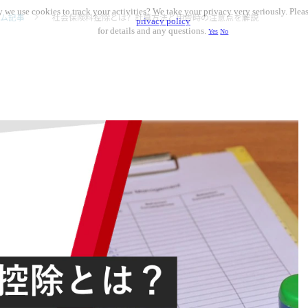
 we use cookies to track your activities? We take your privacy very seriously. Pleas
ム記事
社会保険料控除とは？計算方法と申告時の注意点を解説
privacy policy
for details and any questions.
Yes
No