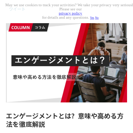
May we use cookies to track your activities? We take your privacy very seriousl
ツイート
Please see our
privacy policy
for details and any questions.
Yes
No
エンゲージメントとは？意味や高める方
法を徹底解説