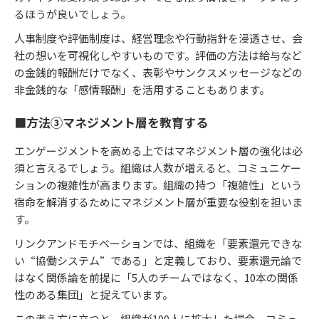
るほうが良いでしょう。
人事制度や評価制度は、経営理念や行動指針を浸透させ、会
社の想いを可視化しやすいものです。評価の方法は給与など
の金銭的報酬だけでなく、表彰やサンクスメッセージなどの
非金銭的な「感情報酬」を活用することもあります。
■方法③マネジメント層を教育する
エンゲージメントを高める上ではマネジメント層の強化は必
須と言えるでしょう。組織は人数が増えると、コミュニケー
ションの複雑性が高まります。組織の持つ「複雑性」という
宿命を解消するためにマネジメント層が重要な役割を担いま
す。
リンクアンドモチベーションでは、組織を「要素還元できな
い“協働システム”である」と定義しており、要素還元論で
はなく関係論を前提に「5⼈のチームではなく、10本の関係
性のある集団」と捉えています。
この考え方に立つと、組織が100人に拡大した場合、コミュ