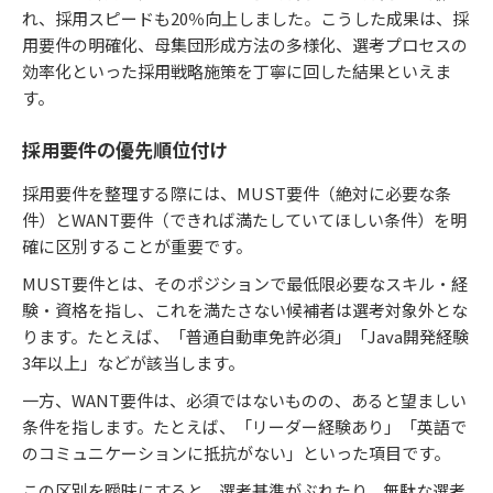
れ、採用スピードも20％向上しました。こうした成果は、採
用要件の明確化、母集団形成方法の多様化、選考プロセスの
効率化といった採用戦略施策を丁寧に回した結果といえま
す。
採用要件の優先順位付け
採用要件を整理する際には、MUST要件（絶対に必要な条
件）とWANT要件（できれば満たしていてほしい条件）を明
確に区別することが重要です。
MUST要件とは、そのポジションで最低限必要なスキル・経
験・資格を指し、これを満たさない候補者は選考対象外とな
ります。たとえば、「普通自動車免許必須」「Java開発経験
3年以上」などが該当します。
一方、WANT要件は、必須ではないものの、あると望ましい
条件を指します。たとえば、「リーダー経験あり」「英語で
のコミュニケーションに抵抗がない」といった項目です。
この区別を曖昧にすると、選考基準がぶれたり、無駄な選考