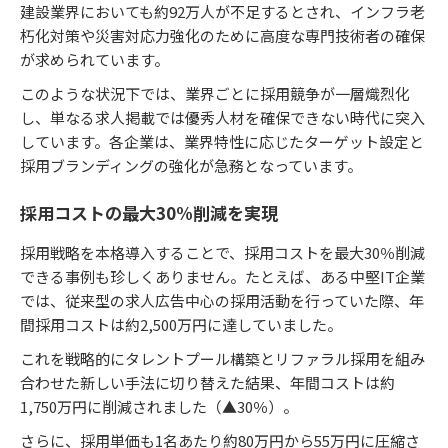
建設業界においても約92万人が不足するとされ、インフラ老
朽化対策や災害対応力強化のために高度な専門技術者の確保
が求められています。
このような状況下では、業界ごとに採用競争が一層熾烈化
し、単なる求人掲載では優秀人材を確保できない時代に突入
しています。各企業は、業界特性に応じたターゲット設定と
採用ブランディングの強化が急務となっています。
採用コストの最大30%削減を実現
採用戦略を本格導入することで、採用コストを最大30％削減
できる事例も珍しくありません。たとえば、ある中堅IT企業
では、従来型の求人広告中心の採用活動を行っていた際、年
間採用コストは約2,500万円に達していました。
これを戦略的にタレントプール構築とリファラル採用を組み
合わせた新しい手法に切り替えた結果、年間コストは約
1,750万円に削減されました（▲30％）。
さらに、採用単価も1名あたり約80万円から55万円に圧縮さ