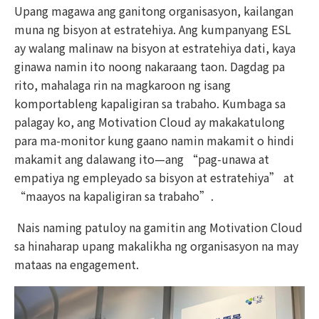
Upang magawa ang ganitong organisasyon, kailangan
muna ng bisyon at estratehiya. Ang kumpanyang ESL
ay walang malinaw na bisyon at estratehiya dati, kaya
ginawa namin ito noong nakaraang taon. Dagdag pa
rito, mahalaga rin na magkaroon ng isang
komportableng kapaligiran sa trabaho. Kumbaga sa
palagay ko, ang Motivation Cloud ay makakatulong
para ma-monitor kung gaano namin makamit o hindi
makamit ang dalawang ito—ang “pag-unawa at
empatiya ng empleyado sa bisyon at estratehiya” at
“maayos na kapaligiran sa trabaho”.
Nais naming patuloy na gamitin ang Motivation Cloud
sa hinaharap upang makalikha ng organisasyon na may
mataas na engagement.