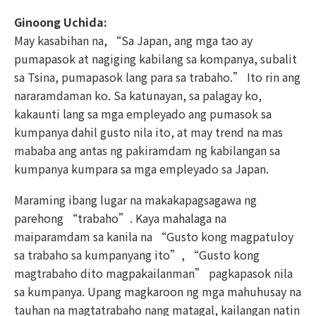
Ginoong Uchida:
May kasabihan na, “Sa Japan, ang mga tao ay
pumapasok at nagiging kabilang sa kompanya, subalit
sa Tsina, pumapasok lang para sa trabaho.” Ito rin ang
nararamdaman ko. Sa katunayan, sa palagay ko,
kakaunti lang sa mga empleyado ang pumasok sa
kumpanya dahil gusto nila ito, at may trend na mas
mababa ang antas ng pakiramdam ng kabilangan sa
kumpanya kumpara sa mga empleyado sa Japan.
Maraming ibang lugar na makakapagsagawa ng
parehong “trabaho”. Kaya mahalaga na
maiparamdam sa kanila na “Gusto kong magpatuloy
sa trabaho sa kumpanyang ito”, “Gusto kong
magtrabaho dito magpakailanman” pagkapasok nila
sa kumpanya. Upang magkaroon ng mga mahuhusay na
tauhan na magtatrabaho nang matagal, kailangan natin