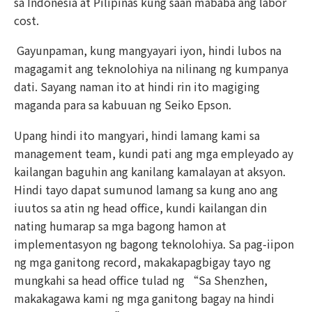
sa Indonesia at Pilipinas kung saan mababa ang labor
cost.
Gayunpaman, kung mangyayari iyon, hindi lubos na
magagamit ang teknolohiya na nilinang ng kumpanya
dati. Sayang naman ito at hindi rin ito magiging
maganda para sa kabuuan ng Seiko Epson.
Upang hindi ito mangyari, hindi lamang kami sa
management team, kundi pati ang mga empleyado ay
kailangan baguhin ang kanilang kamalayan at aksyon.
Hindi tayo dapat sumunod lamang sa kung ano ang
iuutos sa atin ng head office, kundi kailangan din
nating humarap sa mga bagong hamon at
implementasyon ng bagong teknolohiya. Sa pag-iipon
ng mga ganitong record, makakapagbigay tayo ng
mungkahi sa head office tulad ng “Sa Shenzhen,
makakagawa kami ng mga ganitong bagay na hindi