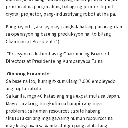
printhead na pangunahing bahagi ng printer, liquid
crystal projector, pang-industriyang robot at iba pa.
Kaugnay nito, ako ay may pangkalahatang pananagutan
sa operasyon ng base ng produksyon na ito bilang
Chairman at President (*).
*Posisyon na katumbas ng Chairman ng Board of
Directors at Presidente ng Kumpanya sa Tsina
Ginoong Kuramoto:
Sa base na ito, humigit-kumulang 7,000 empleyado
ang nagtatrabaho.
Sa kanila, mga 40 katao ang mga expat mula sa Japan.
Mayroon akong tungkulin na harapin ang mga
problema sa human resources sa site habang
tinututukan ang mga gawaing human resources na
may kaugnayan sa kanila at mga pangkalahatang