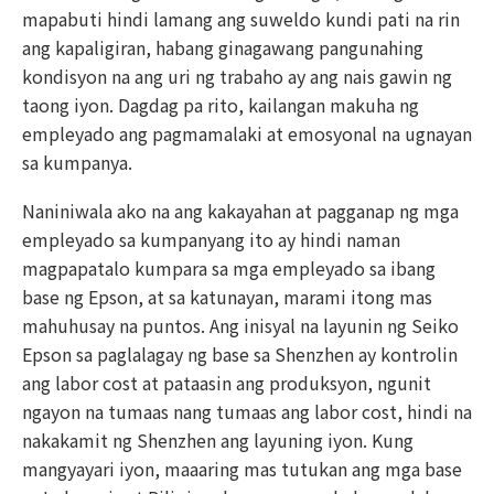
mapabuti hindi lamang ang suweldo kundi pati na rin
ang kapaligiran, habang ginagawang pangunahing
kondisyon na ang uri ng trabaho ay ang nais gawin ng
taong iyon. Dagdag pa rito, kailangan makuha ng
empleyado ang pagmamalaki at emosyonal na ugnayan
sa kumpanya.
Naniniwala ako na ang kakayahan at pagganap ng mga
empleyado sa kumpanyang ito ay hindi naman
magpapatalo kumpara sa mga empleyado sa ibang
base ng Epson, at sa katunayan, marami itong mas
mahuhusay na puntos. Ang inisyal na layunin ng Seiko
Epson sa paglalagay ng base sa Shenzhen ay kontrolin
ang labor cost at pataasin ang produksyon, ngunit
ngayon na tumaas nang tumaas ang labor cost, hindi na
nakakamit ng Shenzhen ang layuning iyon. Kung
mangyayari iyon, maaaring mas tutukan ang mga base