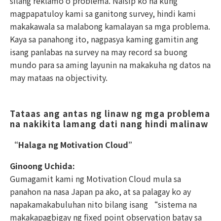
silang reklamo o problema. Naisip ko na kung
magpapatuloy kami sa ganitong survey, hindi kami
makakawala sa malabong kamalayan sa mga problema.
Kaya sa panahong ito, nagpasya kaming gamitin ang
isang panlabas na survey na may record sa buong
mundo para sa aming layunin na makakuha ng datos na
may mataas na objectivity.
Tataas ang antas ng linaw ng mga problema 
na nakikita lamang dati nang hindi malinaw
“Halaga ng Motivation Cloud”
Ginoong Uchida:
Gumagamit kami ng Motivation Cloud mula sa
panahon na nasa Japan pa ako, at sa palagay ko ay
napakamakabuluhan nito bilang isang “sistema na
makakapagbigay ng fixed point observation batay sa