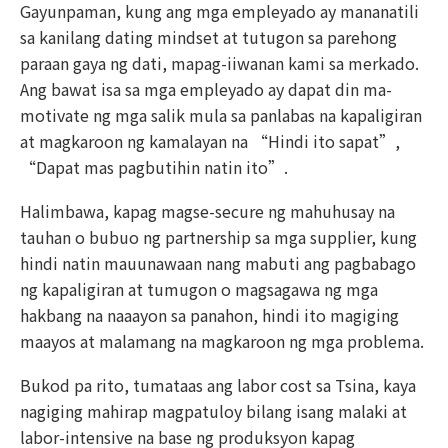
Gayunpaman, kung ang mga empleyado ay mananatili
sa kanilang dating mindset at tutugon sa parehong
paraan gaya ng dati, mapag-iiwanan kami sa merkado.
Ang bawat isa sa mga empleyado ay dapat din ma-
motivate ng mga salik mula sa panlabas na kapaligiran
at magkaroon ng kamalayan na “Hindi ito sapat”,
“Dapat mas pagbutihin natin ito”.
Halimbawa, kapag magse-secure ng mahuhusay na
tauhan o bubuo ng partnership sa mga supplier, kung
hindi natin mauunawaan nang mabuti ang pagbabago
ng kapaligiran at tumugon o magsagawa ng mga
hakbang na naaayon sa panahon, hindi ito magiging
maayos at malamang na magkaroon ng mga problema.
Bukod pa rito, tumataas ang labor cost sa Tsina, kaya
nagiging mahirap magpatuloy bilang isang malaki at
labor-intensive na base ng produksyon kapag