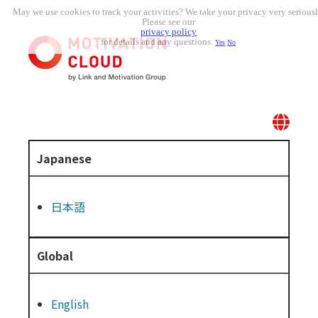
May we use cookies to track your activities? We take your privacy very seriousl
Please see our
privacy policy
for details and any questions.
Yes
No
Japanese
日本語
Global
English