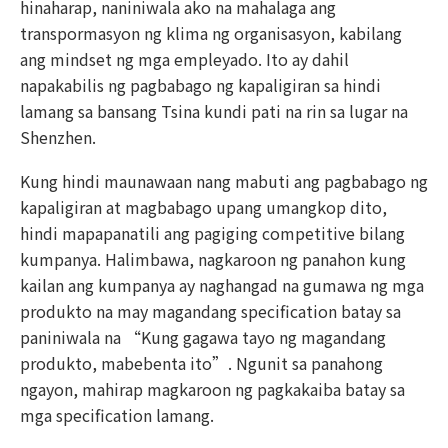
hinaharap, naniniwala ako na mahalaga ang
transpormasyon ng klima ng organisasyon, kabilang
ang mindset ng mga empleyado. Ito ay dahil
napakabilis ng pagbabago ng kapaligiran sa hindi
lamang sa bansang Tsina kundi pati na rin sa lugar na
Shenzhen.
Kung hindi maunawaan nang mabuti ang pagbabago ng
kapaligiran at magbabago upang umangkop dito,
hindi mapapanatili ang pagiging competitive bilang
kumpanya. Halimbawa, nagkaroon ng panahon kung
kailan ang kumpanya ay naghangad na gumawa ng mga
produkto na may magandang specification batay sa
paniniwala na “Kung gagawa tayo ng magandang
produkto, mabebenta ito”. Ngunit sa panahong
ngayon, mahirap magkaroon ng pagkakaiba batay sa
mga specification lamang.