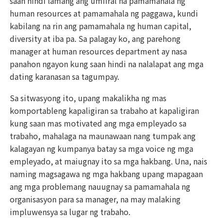
saan hindi lamang ang umiiral na pamamahala ng
human resources at pamamahala ng paggawa, kundi
kabilang na rin ang pamamahala ng human capital,
diversity at iba pa. Sa palagay ko, ang parehong
manager at human resources department ay nasa
panahon ngayon kung saan hindi na nalalapat ang mga
dating karanasan sa tagumpay.
Sa sitwasyong ito, upang makalikha ng mas
komportableng kapaligiran sa trabaho at kapaligiran
kung saan mas motivated ang mga empleyado sa
trabaho, mahalaga na maunawaan nang tumpak ang
kalagayan ng kumpanya batay sa mga voice ng mga
empleyado, at maiugnay ito sa mga hakbang. Una, nais
naming magsagawa ng mga hakbang upang mapagaan
ang mga problemang nauugnay sa pamamahala ng
organisasyon para sa manager, na may malaking
impluwensya sa lugar ng trabaho.