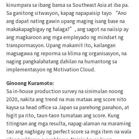
kinumpara sa ibang bansa sa Southeast Asia at iba pa.
Sa ganitong sitwasyon, kapag napapaisip tayo “Ano
ang dapat nating gawin upang maging isang base na
makakapagbigay ng halaga?”, ang sagot na naiisip ay
ang magkaroon ang mga empleyado ng mindset ng
transpormasyon. Upang makamit ito, kailangan
magsagawa ng reporma sa klima ng organisasyon, na
naging pangkalahatang dahilan na humantong sa
implementasyon ng Motivation Cloud.
Ginoong Kuramoto:
Sa in-house production survey na sinimulan noong
2020, nakita ang trend na mas mataas ang score nito
kaysa sa head office sa Japan sa parehong panahon, at
higit pa rito, taun-taon tumataas ang score. Kung
titingnan ang mga resulta, napag-alaman na maraming
tao ang nagbigay ng perfect score sa mga item na wala