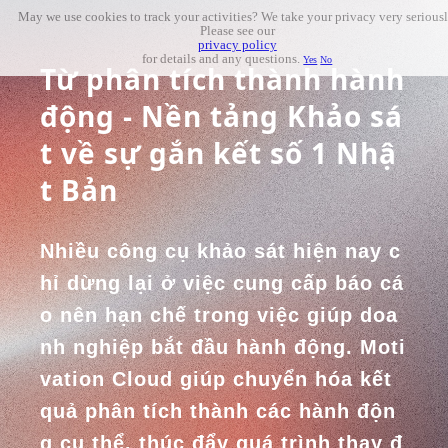
May we use cookies to track your activities? We take your privacy very seriousl
Please see our
privacy policy
for details and any questions.
Yes
No
Từ phân tích thành hành 
động - Nền tảng Khảo sá
t về sự gắn kết số 1 Nhậ
t Bản
Nhiều công cụ khảo sát hiện nay c
hỉ dừng lại ở việc cung cấp báo cá
o nên hạn chế trong việc giúp doa
nh nghiệp bắt đầu hành động. Moti
vation Cloud giúp chuyển hóa kết 
quả phân tích thành các hành độn
g cụ thể, thúc đẩy quá trình thay đ