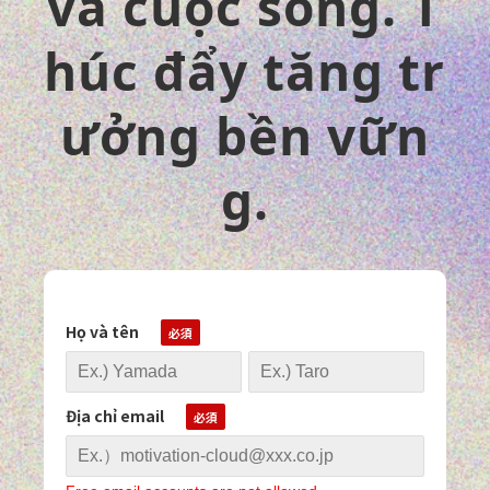
và cuộc sống. T
húc đẩy tăng tr
ưởng bền vữn
g.
Họ và tên
Địa chỉ email