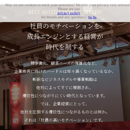
May we use cookies to track your activities? We take your privacy very seriousl
Please see our
BEST MOTIVATION COMPANY
privacy policy
for details and any questions.
Yes
No
社員のモチベーションを
成⻑エンジンとする経営が
時代を制する
競争激化、顧客ニーズの複雑化など、
企業成長に向けたハードルは年々高くなっているなか、
斬新なビジネスモデルや事業戦略は
他社によってすぐに模倣され、
優位性につながりにくい時代となっています。
では、企業経営にとって、
他社を圧倒する優位性につながるものとは何か。
それは「社員の高いモチベーション」です。