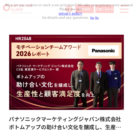
May we use cookies to track your activities? We take your privacy very seriousl
資料請求
お問い合わせ
Please see our
privacy policy
for details and any questions.
Yes
No
サービス内容
導入事例
料金体系
無料セミナー
お役立ち資料
コラム記事
組織人事メディア
パナソニックマーケティングジャパン株式会社
ボトムアップの助け合い文化を醸成し、生産性