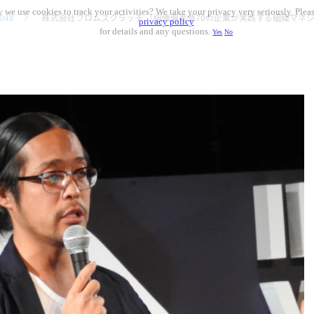
 we use cookies to track your activities? We take your privacy very seriously. Pleas
048
株式会社フロムスクラッチ 「組織偏差値70の企業が実践する組織マネ
privacy policy
for details and any questions.
Yes
No