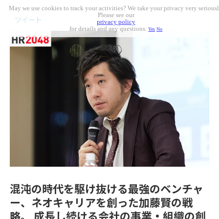
May we use cookies to track your activities? We take your privacy very seriousl
Please see our
ツイート
privacy policy
for details and any questions.
Yes
No
混沌の時代を駆け抜ける最強のベンチャ
ー、ネオキャリアを創った加藤賢の戦
略。 成長し続ける会社の事業・組織の創