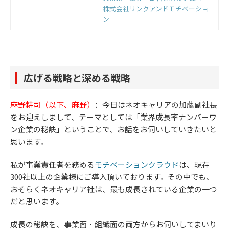
組織から選ばれる理由とは。機能・
株式会社リンクアンドモチベーショ
効果・実績など、モチベーションク
ン
ラウドがどういうものかを徹底解
説。
広げる戦略と深める戦略
麻野耕司（以下、麻野）
：今日はネオキャリアの加藤副社長
をお迎えしまして、テーマとしては「業界成長率ナンバーワ
ン企業の秘訣」ということで、お話をお伺いしていきたいと
思います。
私が事業責任者を務める
モチベーションクラウド
は、現在
300社以上の企業様にご導入頂いております。その中でも、
おそらくネオキャリア社は、最も成長されている企業の一つ
だと思います。
成長の秘訣を、事業面・組織面の両方からお伺いしてまいり