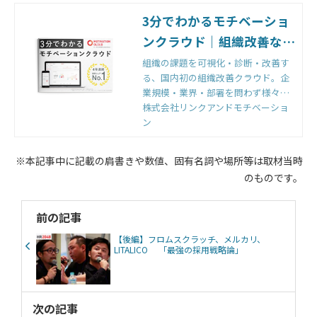
3分でわかるモチベーショ
ンクラウド｜組織改善なら
モチベーションクラウド
組織の課題を可視化・診断・改善す
る、国内初の組織改善クラウド。企
業規模・業界・部署を問わず様々な
組織から選ばれる理由とは。機能・
株式会社リンクアンドモチベーショ
効果・実績など、モチベーションク
ン
ラウドがどういうものかを徹底解
説。
※本記事中に記載の肩書きや数値、固有名詞や場所等は取材当時
のものです。
前の記事
【後編】フロムスクラッチ、メルカリ、
LITALICO 「最強の採用戦略論」
次の記事