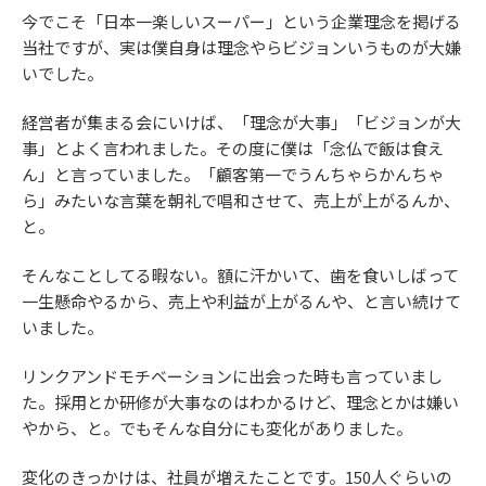
今でこそ「日本一楽しいスーパー」という企業理念を掲げる
当社ですが、実は僕自身は理念やらビジョンいうものが大嫌
いでした。
経営者が集まる会にいけば、「理念が大事」「ビジョンが大
事」とよく言われました。その度に僕は「念仏で飯は食え
ん」と言っていました。「顧客第一でうんちゃらかんちゃ
ら」みたいな言葉を朝礼で唱和させて、売上が上がるんか、
と。
そんなことしてる暇ない。額に汗かいて、歯を食いしばって
一生懸命やるから、売上や利益が上がるんや、と言い続けて
いました。
リンクアンドモチベーションに出会った時も言っていまし
た。採用とか研修が大事なのはわかるけど、理念とかは嫌い
やから、と。でもそんな自分にも変化がありました。
変化のきっかけは、社員が増えたことです。150人ぐらいの