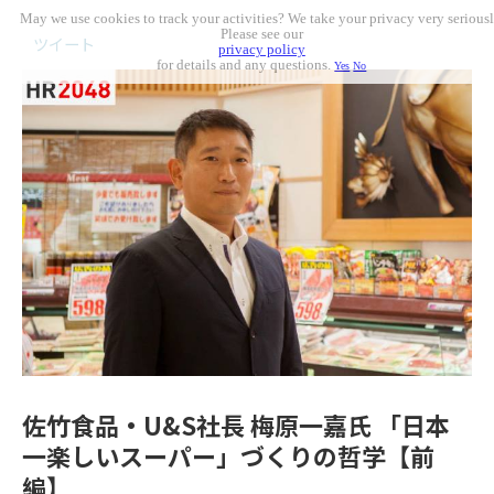
May we use cookies to track your activities? We take your privacy very seriousl
Please see our
ツイート
privacy policy
for details and any questions.
Yes
No
佐竹食品・U&S社長 梅原一嘉氏 「日本
一楽しいスーパー」づくりの哲学【前
編】