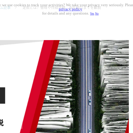
 we use cookies to track your activities? We take your privacy very seriously. Pleas
ム記事
定款とは？意味や作成手順、会社設立までを解説
privacy policy
for details and any questions.
Yes
No