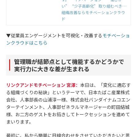
い” “少子高齢化” 取り組むべきテ
ーマは年々増え続けて、各社取り組
組織改善ならモチベーションクラウ
みを進めるものの、 企業価値の向上
ド
に繋がっているとは言い難い状況が
あります。 世界は変化し、AIなどの
▼従業員エンゲージメントを可視化・改善する
モチベーショ
技術進化に注目が集まっています
ンクラウドはこちら
が、 資源に乏しいこの国にとって
本当に注目すべきは最大の資源とな
りうる 『人・組織』です。 企業が変
管理職が結節点として機能するかどうかで
わらなければ、日本は変わらない。
実行力に大きな差が生まれる
人が変わらなければ、企業は変わら
ない。 『人・組織』の力を成長エン
ジンとして未来を創る。 私たちはそ
リンクアンドモチベーション 宮澤：
本日は、「変化に適応す
んな意志を持ち、HR Transformation
る組織づくりの秘訣」というテーマで、日本たばこ産業株式
Summit 2024を 開催します。
会社、人事部長の山浦淳一様、株式会社バンダイナムコエン
ターテインメント、人事部ゼネラルマネージャーの町田結城
様、お二方のゲストをお招きしてトークセッションを進めて
まいります。
最初に、私から簡単に目線合わせをさせていただきたいと思