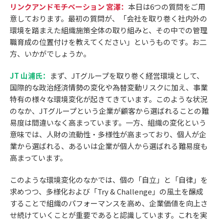
リンクアンドモチベーション 宮澤：
本日は6つの質問をご用
意しております。最初の質問が、「会社を取り巻く社内外の
環境を踏まえた組織施策全体の取り組みと、その中での管理
職育成の位置付けを教えてください」というものです。お二
方、いかがでしょうか。
JT 山浦氏：
まず、JTグループを取り巻く経営環境として、
国際的な政治経済情勢の変化や為替変動リスクに加え、事業
特有の様々な環境変化が起きてきています。このような状況
のなか、JTグループという企業が顧客から選ばれることの難
易度は間違いなく高まっています。一方、組織の変化という
意味では、人財の流動性・多様性が高まっており、個人が企
業から選ばれる、あるいは企業が個人から選ばれる難易度も
高まっています。
このような環境変化のなかでは、個の「自立」と「自律」を
求めつつ、多様化および「Try & Challenge」の風土を醸成
することで組織のパフォーマンスを高め、企業価値を向上さ
せ続けていくことが重要であると認識しています。これを実