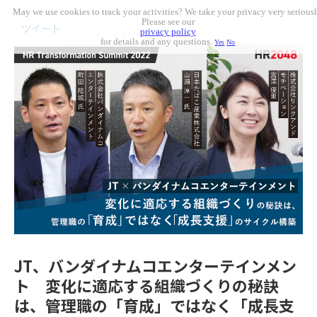
May we use cookies to track your activities? We take your privacy very seriousl
Please see our
ツイート
privacy policy
for details and any questions.
Yes
No
JT、バンダイナムコエンターテインメン
ト 変化に適応する組織づくりの秘訣
は、管理職の「育成」ではなく「成長支