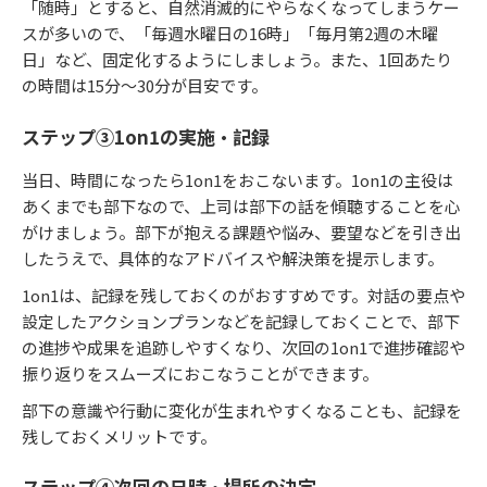
「随時」とすると、自然消滅的にやらなくなってしまうケー
スが多いので、「毎週水曜日の16時」「毎月第2週の木曜
日」など、固定化するようにしましょう。また、1回あたり
の時間は15分～30分が目安です。
ステップ③1on1の実施・記録
当日、時間になったら1on1をおこないます。1on1の主役は
あくまでも部下なので、上司は部下の話を傾聴することを心
がけましょう。部下が抱える課題や悩み、要望などを引き出
したうえで、具体的なアドバイスや解決策を提示します。
1on1は、記録を残しておくのがおすすめです。対話の要点や
設定したアクションプランなどを記録しておくことで、部下
の進捗や成果を追跡しやすくなり、次回の1on1で進捗確認や
振り返りをスムーズにおこなうことができます。
部下の意識や行動に変化が生まれやすくなることも、記録を
残しておくメリットです。
ステップ④次回の日時・場所の決定