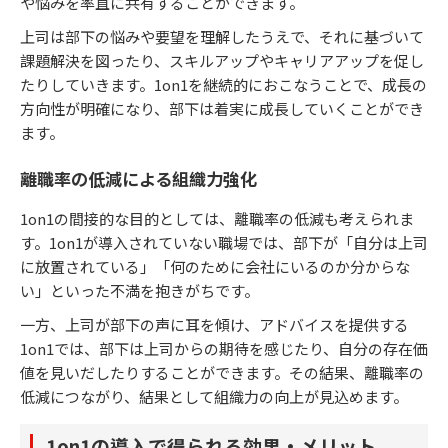
や悩みを率直に共有することができます。
上司は部下の悩みや要望を理解したうえで、それに基づいて
課題解決を図ったり、スキルアップやキャリアアップを促し
たりしていきます。1on1を継続的におこなうことで、成長の
方向性が明確になり、部下は着実に成長していくことができ
ます。
離職率の低減による組織力強化
1on1の間接的な目的としては、離職率の低減も考えられま
す。1on1が導入されていない職場では、部下が「自分は上司
に放置されている」「何のために会社にいるのか分からな
い」といった不満を抱きがちです。
一方、上司が部下の声に耳を傾け、アドバイスを提供する
1on1では、部下は上司からの期待を感じたり、自分の存在価
値を見いだしたりすることができます。その結果、離職率の
低減につながり、結果として組織力の向上が見込めます。
1on1の導入で得られる効果・メリット