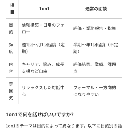
項
1on1
通常の面談
目
目
信頼構築・日常のフォ
評価・業務報告・指導
的
ロー
頻
週1回～月1回程度（定
半期～年1回程度（不定
度
期）
期）
内
キャリア、悩み、成長
評価結果、業績、課題
容
支援など自由
点
雰
リラックスした対話中
フォーマル・一方向的
囲
心
になりやすい
気
1on1で何を話せばいいですか？
1on1のテーマは目的によって異なります。以下に目的別の話