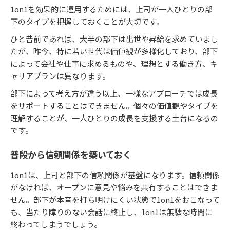
1on1を効果的に運用するためには、上司が一人ひとりの部
下のタイプを把握しておくことが大切です。
ひと昔前であれば、大半の部下は出世や昇給を求めていまし
たが、昨今、特に若い世代は価値観が多様化しており、部下
によって会社や仕事に求めるものや、理想とする働き方、キ
ャリアプランは異なります。
部下によって考え方が違う以上、一様なアプローチでは成長
をサポートすることはできません。個々の価値観やタイプを
理解することが、一人ひとりの成長を支援する土台になるの
です。
普段から信頼関係を築いておく
1on1は、上司と部下の信頼関係が基盤になります。信頼関係
がなければ、オープンに意見や悩みを共有することはできま
せん。部下が本音を打ち明けにくい状態で1on1をおこなって
も、当たり障りのない会話に終止し、1on1は無駄な時間に
終わってしまうでしょう。