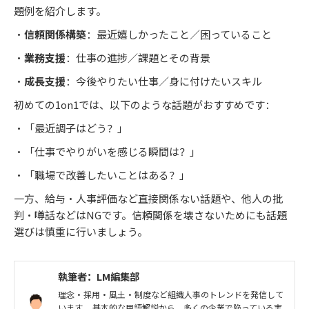
題例を紹介します。
・
信頼関係構築
：最近嬉しかったこと／困っていること
・
業務支援
：仕事の進捗／課題とその背景
・
成長支援
：今後やりたい仕事／身に付けたいスキル
初めての1on1では、以下のような話題がおすすめです：
・「最近調子はどう？」
・「仕事でやりがいを感じる瞬間は？」
・「職場で改善したいことはある？」
一方、給与・人事評価など直接関係ない話題や、他人の批
判・噂話などはNGです。信頼関係を壊さないためにも話題
選びは慎重に行いましょう。
執筆者：LM編集部
理念・採用・風土・制度など組織人事のトレンドを発信して
います。 基本的な用語解説から、多くの企業で陥っている実