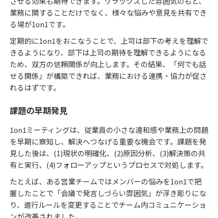
させる効果も期待できます。リラックスした雰囲気のもと、
業務に関することだけでなく、様々な悩みや意見を共有でき
る場が1on1です。
定期的に1on1をおこなうことで、上司は部下の考えを理解で
きるようになり、部下は上司の期待を理解できるようになる
ため、双方の信頼関係が向上します。その結果、「何でも話
せる関係」が構築できれば、業務における連携・協力が促さ
れるはずです。
課題の早期発見
1on1ミーティングは、従業員の小さな違和感や業務上の問題
を早期に察知し、解決へつなげる重要な機会です。課題を発
見した後は、(1)現状の明確化、(2)原因分析、(3)解決策の共
有と実行、(4)フォローアップというプロセスで対処します。
たとえば、ある営業チームではメンバーの悩みを1on1で把
握したことで「会議で発言しづらい雰囲気」が浮き彫りにな
り、進行ルールを変更することでチーム内コミュニケーショ
ンが改善されました。