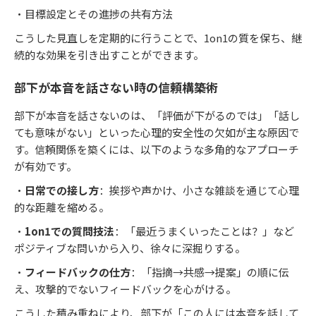
・目標設定とその進捗の共有方法
こうした見直しを定期的に行うことで、1on1の質を保ち、継
続的な効果を引き出すことができます。
部下が本音を話さない時の信頼構築術
部下が本音を話さないのは、「評価が下がるのでは」「話し
ても意味がない」といった心理的安全性の欠如が主な原因で
す。信頼関係を築くには、以下のような多角的なアプローチ
が有効です。
・
日常での接し方
：挨拶や声かけ、小さな雑談を通じて心理
的な距離を縮める。
・
1on1での質問技法
：「最近うまくいったことは？」など
ポジティブな問いから入り、徐々に深掘りする。
・
フィードバックの仕方
：「指摘→共感→提案」の順に伝
え、攻撃的でないフィードバックを心がける。
こうした積み重ねにより、部下が「この人には本音を話して