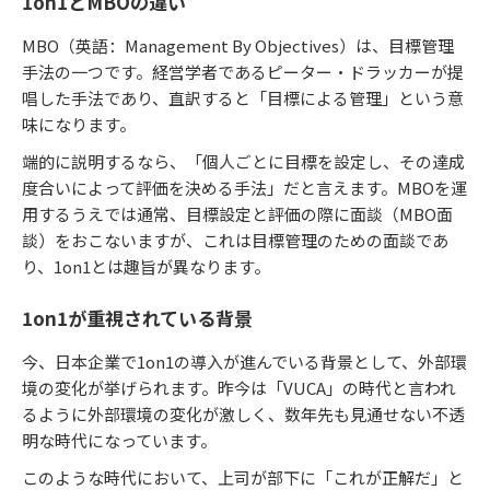
1on1とMBOの違い
MBO（英語：Management By Objectives）は、目標管理
手法の一つです。経営学者であるピーター・ドラッカーが提
唱した手法であり、直訳すると「目標による管理」という意
味になります。
端的に説明するなら、「個人ごとに目標を設定し、その達成
度合いによって評価を決める手法」だと言えます。MBOを運
用するうえでは通常、目標設定と評価の際に面談（MBO面
談）をおこないますが、これは目標管理のための面談であ
り、1on1とは趣旨が異なります。
1on1が重視されている背景
今、日本企業で1on1の導入が進んでいる背景として、外部環
境の変化が挙げられます。昨今は「VUCA」の時代と言われ
るように外部環境の変化が激しく、数年先も見通せない不透
明な時代になっています。
このような時代において、上司が部下に「これが正解だ」と