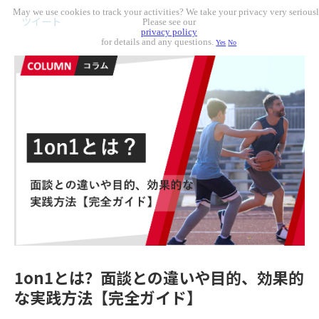
May we use cookies to track your activities? We take your privacy very seriousl
ツイート
Please see our
privacy policy
for details and any questions.
Yes
No
1on1とは？面談との違いや目的、効果的
な実践方法【完全ガイド】