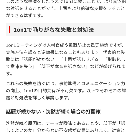
このような準備をしたうえで1on1に臨むことで、より具体的
な対話をすることができ、上司もより的確な支援をすること
ができるはずです。
1on1で陥りがちな失敗と対処法
1on1ミーティングは人材育成や離職防止の重要施策ですが、
実施方法を誤ると逆効果になることもあります。代表的な失
敗には「話題が続かない」「上司が話しすぎる」「形骸化し
て意味を失う」「部下が本音を話さない」などが挙げられま
す。
これらの失敗を防ぐには、事前準備とコミュニケーション力
の向上、1on1の目的共有が不可欠です。以下でそれぞれの課
題と対処法を詳しく解説します。
話題が続かない・沈黙が続く場合の打開策
沈黙が続く原因は、テーマが曖昧であることや、部下が「話
してよいのか」分からない不安感が背景にあります。対策と