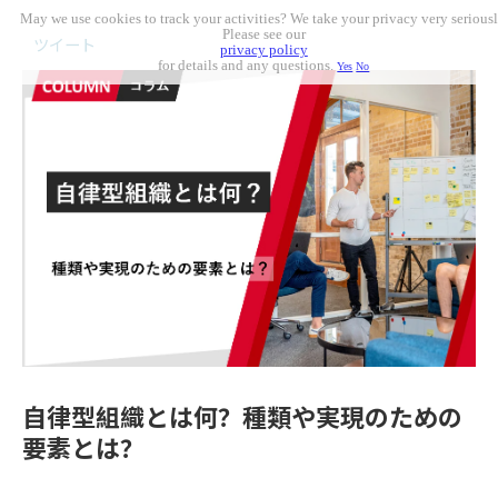
May we use cookies to track your activities? We take your privacy very seriousl
Please see our
ツイート
privacy policy
for details and any questions.
Yes
No
自律型組織とは何？種類や実現のための
要素とは？