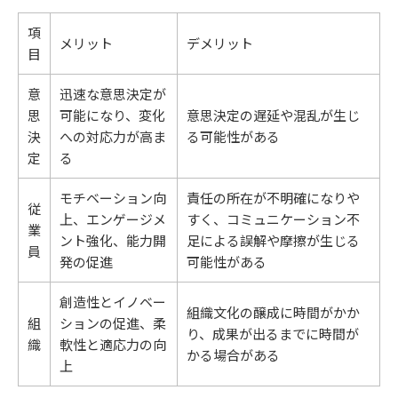
項
メリット
デメリット
目
意
迅速な意思決定が
思
可能になり、変化
意思決定の遅延や混乱が生じ
決
への対応力が高ま
る可能性がある
定
る
モチベーション向
責任の所在が不明確になりや
従
上、エンゲージメ
すく、コミュニケーション不
業
ント強化、能力開
足による誤解や摩擦が生じる
員
発の促進
可能性がある
創造性とイノベー
組織文化の醸成に時間がかか
組
ションの促進、柔
り、成果が出るまでに時間が
織
軟性と適応力の向
かる場合がある
上