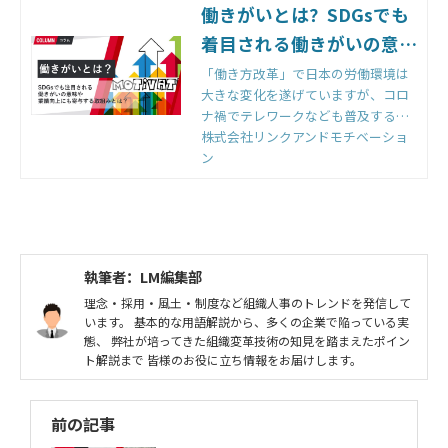
働きがいとは？SDGsでも
着目される働きがいの意味
や業績向上にも寄与する取
「働き方改革」で日本の労働環境は
大きな変化を遂げていますが、コロ
組みとは？｜組織改善なら
ナ禍でテレワークなども普及する
モチベーションクラウド |
中、時間に縛られる働き方から成果
株式会社リンクアンドモチベーショ
株式会社リンクアンドモチ
ややりがいを基準とした働き方に切
ン
り替える「働きがい改…[HR2048]｜
ベーション
モチベーションクラウド
執筆者：LM編集部
理念・採用・風土・制度など組織人事のトレンドを発信して
います。 基本的な用語解説から、多くの企業で陥っている実
態、 弊社が培ってきた組織変革技術の知見を踏まえたポイン
ト解説まで 皆様のお役に立ち情報をお届けします。
前の記事