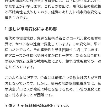
自律型組織への移行を促す背景には、以下に述べる3つの主
要な要因が存在します。これらの要因は、現代社会の複雑性
と不確実性を反映しており、組織のあり方に根本的な変化を
迫るものです。
1.激しい市場変化による影響
現代の市場環境は、急速な技術革新とグローバル化の影響を
受け、かつてない速度で変化しています。この変化は、単に
速いだけでなく、その複雑性と予測困難性も増しています。
顧客ニーズの多様化や細分化が進む一方で、新たな競合他社
の参入や既存企業の戦略転換により、競争環境も激化の一途
をたどっています。
このような状況下で、企業には迅速かつ柔軟な対応力が不可
欠となっています。しかし、従来の階層型組織構造では、意
思決定プロセスが複雑で時間を要するため、市場の変化に即
座に対応することが困難です。
2.働く人の価値観が多様化している