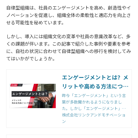
自律型組織は、社員のエンゲージメントを高め、創造性やイ
ノベーションを促進し、組織全体の柔軟性と適応力を向上さ
せる可能性を秘めています。
しかし、導入には組織文化の変革や社員の意識改革など、多
くの課題が伴います。この記事で紹介した事例や要素を参考
に、自社の状況に合わせて自律型組織への移行を検討してみ
てはいかがでしょうか。
エンゲージメントとは？メ
リットや高める方法につい
て解説｜組織改善ならモチ
昨今「エンゲージメント」という言
葉が多数聞かれるようになりまし
ベーションクラウド | 株式
た。しかし「エンゲージメント」と
会社リンクアンドモチベー
一言で言っても、その意味は広義に
株式会社リンクアンドモチベーショ
ション
渡ります。何故、今のこの時代に
ン
「エンゲージメント」と…[HR2048]
｜モチベーションクラウド