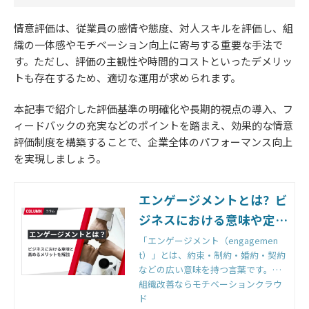
情意評価は、従業員の感情や態度、対人スキルを評価し、組
織の一体感やモチベーション向上に寄与する重要な手法で
す。ただし、評価の主観性や時間的コストといったデメリッ
トも存在するため、適切な運用が求められます。
本記事で紹介した評価基準の明確化や長期的視点の導入、フ
ィードバックの充実などのポイントを踏まえ、効果的な情意
評価制度を構築することで、企業全体のパフォーマンス向上
を実現しましょう。
エンゲージメントとは？ビ
ジネスにおける意味や定義
を解説
「エンゲージメント（engagemen
t）」とは、約束・制約・婚約・契約
などの広い意味を持つ言葉です。今
回は、人事領域においてどのような
組織改善ならモチベーションクラウ
意味を持つのかなど、エンゲージメ
ド