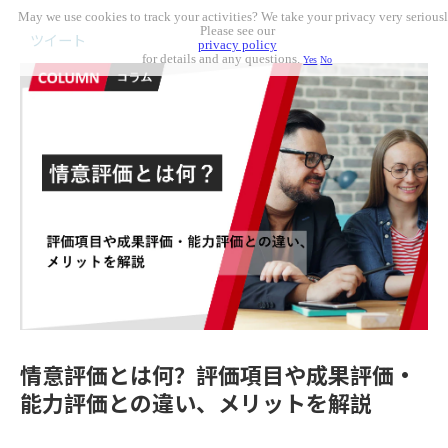
May we use cookies to track your activities? We take your privacy very seriousl
Please see our
ツイート
privacy policy
for details and any questions.
Yes
No
情意評価とは何？評価項目や成果評価・
能力評価との違い、メリットを解説