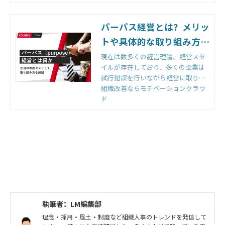
ントの必要性や、エンゲージメント
を向上させる方法、その測定方法な
どをご紹介します。
パーパス経営とは？メリッ
トや具体的な取り組み方企
業事例を解説
現在は数多くの経営理論、経営スタ
イルが存在しており、多くの企業は
試行錯誤を行いながら経営に取り組
んでいます。その中で、昨今注目さ
組織改善ならモチベーションクラウ
れている考え方が「パーパス経営」
ド
です。パーパス経営を行うことで、
自社の存在意義や志を明確にするこ
とができるとともに、様々なステー
クホルダーからの支持や共感を得る
ことができるようになります。本記
事では、そんなパーパス経営につい
て、その内容やメリット、取り組み
方についてご紹介します。
執筆者：LM編集部
理念・採用・風土・制度など組織人事のトレンドを発信して