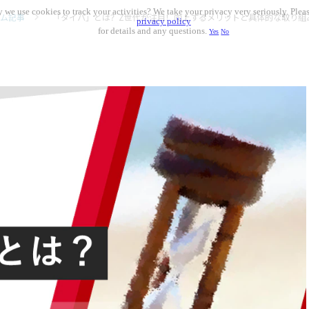
 we use cookies to track your activities? We take your privacy very seriously. Pleas
ム記事
「タイパ」とは？Z世代が注目！向上するメリットと具体的な取り組
privacy policy
for details and any questions.
Yes
No