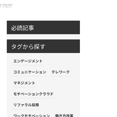
e see our
みを解説
必読記事
タグから探す
エンゲージメント
コミュニケーション
テレワーク
マネジメント
モチベーションクラウド
リファラル採用
ワークモチベーション
働き方改革