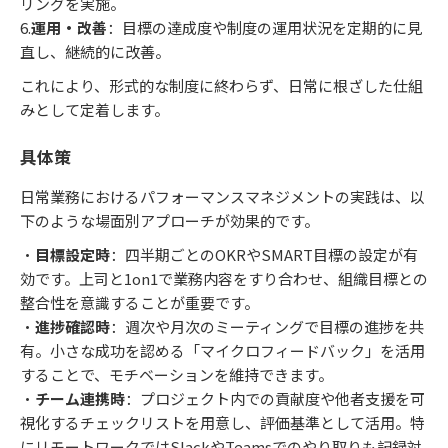
リングを実施。
6.
運用・改善
：目標の達成度や制度の運用状況を定期的に見
直し、継続的に改善。
これにより、形式的な制度に終わらず、日常に根ざした仕組
みとして定着します。
具体策
日常業務におけるパフォーマンスマネジメントの実践は、以
下のような場面別アプローチが効果的です。
・
目標設定時
：四半期ごとのOKRやSMART目標の設定が有
効です。上司と1on1で業務内容をすり合わせ、組織目標との
整合性を意識することが重要です。
・
進捗確認時
：週次や月次のミーティングで目標の進捗を共
有。小さな成功を認める「マイクロフィードバック」を活用
することで、モチベーションを維持できます。
・
チーム連携時
：プロジェクト内での貢献度や他者支援を可
視化するチェックリストを用意し、評価基準として活用。特
にリモートワークではSlackやTeamsでのやり取りも記録対