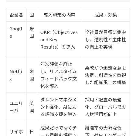
企業名
国
導入施策の内容
成果・効果
Googl
米
OKR（Objectives
全社員が目標に集中
e
国
and Key
し、透明性と主体性
Results）の導入
の向上を実現
年次評価を廃止
柔軟かつ迅速な意思
Netfli
米
し、リアルタイム
決定、創造性を重視
x
国
フィードバック文
した組織風土の構築
化を導入
タレントマネジメ
採用・配置の最適
ユニリ
英
ント強化、AIによ
化、グローバルでの
ーバ
国
る評価支援を導入
人材活用が向上
成果だけでなくチ
離職率の大幅な低
サイボ
日
ーム貢献も評価す
下、社内エンゲージ