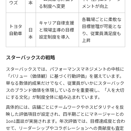
ウズ
本
る制度へ変更
メントが向上
各職場ごとに柔軟な
キャリア自律支援
トヨタ
目標管理が可能とな
日
と現場主導の目標
自動車
り、従業員満足度も
本
設定制度を導入
上昇
スターバックスの戦略
スターバックスでは、パフォーマンスマネジメントの中核に
「バリュー（価値観）に基づく行動評価」を据えています。
単なる数値的成果だけでなく、従業員がいかにスターバック
スのブランド価値を体現しているかを重要視し、「人を大切
にする文化」が制度全体に組み込まれています。
具体的には、店舗ごとにチームワークやホスピタリティを反
映した評価項目が設定され、四半期ごとにマネージャーとの
1on1面談が実施されます。年次評価では、目標達成度と合わ
せて、リーダーシップやコラボレーションへの貢献度も査定