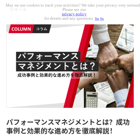
May we use cookies to track your activities? We take your privacy very seriousl
ツイート
Please see our
privacy policy
for details and any questions.
Yes
No
パフォーマンスマネジメントとは？成功
事例と効果的な進め方を徹底解説！