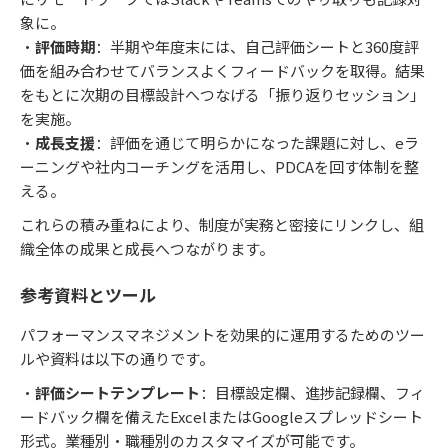
象に。
・
評価時期
：半期や年度末には、自己評価シートと360度評
価を組み合わせてバランスよくフィードバックを取得。結果
をもとに次期の目標設計へつなげる「振り返りセッション」
を実施。
・
成長支援
：評価を通じて明らかになった課題に対し、eラ
ーニングや社内コーチングを活用し、PDCAを回す体制を整
える。
これらの積み重ねにより、制度が実務と密接にリンクし、組
織全体の成果と成長へつながります。
参考資料とツール
パフォーマンスマネジメントを効果的に運用するためのツー
ルや資料は以下の通りです。
・
評価シートテンプレート
：目標設定欄、進捗記録欄、フィ
ードバック欄を備えたExcelまたはGoogleスプレッドシート
形式。業種別・職種別のカスタマイズが可能です。