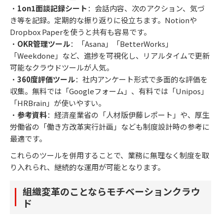
・
1on1面談記録シート
：会話内容、次のアクション、気づ
き等を記録。定期的な振り返りに役立ちます。Notionや
Dropbox Paperを使うと共有も容易です。
・
OKR管理ツール
：「Asana」「BetterWorks」
「Weekdone」など、進捗を可視化し、リアルタイムで更新
可能なクラウドツールが人気。
・
360度評価ツール
：社内アンケート形式で多面的な評価を
収集。無料では「Googleフォーム」、有料では「Unipos」
「HRBrain」が使いやすい。
・
参考資料
：経済産業省の「人材版伊藤レポート」や、厚生
労働省の「働き方改革実行計画」なども制度設計時の参考に
最適です。
これらのツールを併用することで、業務に無理なく制度を取
り入れられ、継続的な運用が可能となります。
組織変革のことならモチベーションクラウ
ド